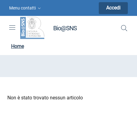
Vai ai contenuti
Vai al menu di navigazione
Vai al footer
Accedi
Menu contatti
Bio@SNS
Home
Non è stato trovato nessun articolo